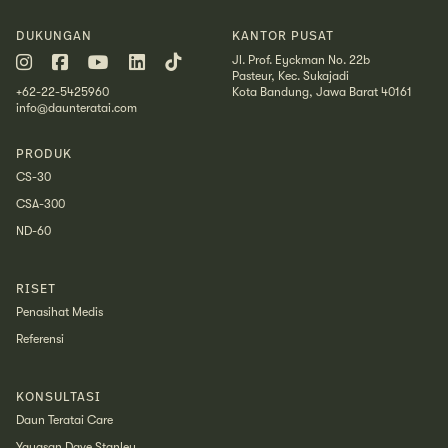
DUKUNGAN
KANTOR PUSAT
Jl. Prof. Eyckman No. 22b
Pasteur, Kec. Sukajadi
+62-22-5425960
Kota Bandung, Jawa Barat 40161
info@daunteratai.com
PRODUK
CS-30
CSA-300
ND-60
RISET
Penasihat Medis
Referensi
KONSULTASI
Daun Teratai Care
Yayasan Dave Stanley